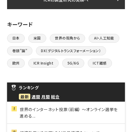
キーワード
日本
米国
世界の街角から
AI・人工知能
巻頭”論”
DX（デジタルトランスフォーメーション）
欧州
ICR Insight
5G/6G
ICT雑感
ランキング
最新
週間
月間
総合
世界のインターネット投票（前編） ～オンライン選挙を
進める...