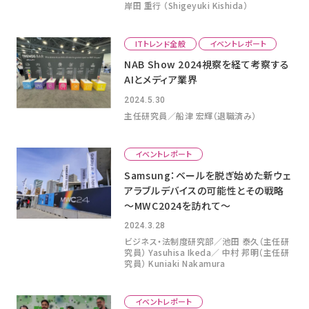
岸田 重行 （Shigeyuki Kishida）
ITトレンド全般
イベントレポート
NAB Show 2024視察を経て考察する
AIとメディア業界
2024.5.30
主任研究員／船津 宏輝（退職済み）
イベントレポート
Samsung：ベールを脱ぎ始めた新ウェ
アラブルデバイスの可能性とその戦略
～MWC2024を訪れて～
2024.3.28
ビジネス・法制度研究部／池田 泰久（主任研
究員） Yasuhisa Ikeda／ 中村 邦明（主任研
究員） Kuniaki Nakamura
イベントレポート