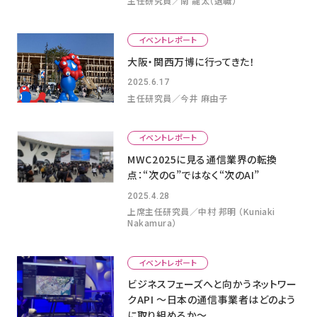
主任研究員／南 龍太（退職）
イベントレポート
大阪・関西万博に行ってきた！
2025.6.17
主任研究員／今井 麻由子
イベントレポート
MWC2025に見る通信業界の転換
点：“次のG”ではなく“次のAI”
2025.4.28
上席主任研究員／中村 邦明 （Kuniaki
Nakamura）
イベントレポート
ビジネスフェーズへと向かうネットワー
クAPI ～日本の通信事業者はどのよう
に取り組めるか～