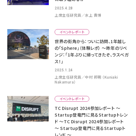
2025.4.28
上席主任研究員／水上 貴博
イベントレポート
世界の街角から：ついに訪問、1年越し
の「Sphere」（体験レポ） ～昨年のリベ
ンジ：「1年ぶりに帰ってきたぞ、ラスベガ
ス！」
2025.1.24
上席主任研究員／中村 邦明 （Kuniaki
Nakamura）
イベントレポート
TC Disrupt 2024参加レポート 〜
Startup登竜門に見るStartupトレン
ド 〜TC Disrupt 2024参加レポート
〜 Startup登竜門に見るStartupト
レンド 〜