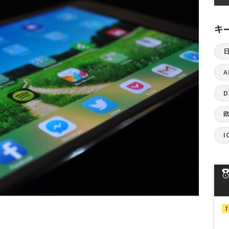
キ
A
I