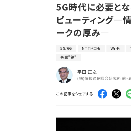
5G時代に必要とな
ピューティング―
ークの厚み―
5G/6G
NTTドコモ
Wi-Fi
巻頭”論”
平田 正之
(株)情報通信総合研究所 前・
この記事をシェアする