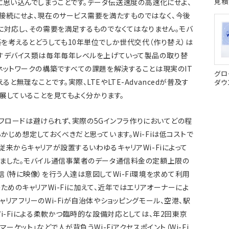
見積
に思い込んでしまうことです。データ伝送速度の高速化にせよ、
接続にせよ、現在のサービス需要を満たすものではなく、今後
に対応し、その需要を満足するものでなくてはなりません。モバ
を考えるとどうしても10年単位でしか世代交代（作り替え）は
すデバイス類は毎年毎年レベルを上げていって製品の取り替
ネットワークの構築ですべての課題を解決することは現実のIT
グロ
無理なことです。実際、LTEやLTE-Advancedが普及す
ダウ
進展していることを見てもよく分かります。
iオフロードは避けられず、実際の5Gインフラ作りにおいてどの程
じめ想定しておくべきだと思っています。Wi-Fiは低コストで
来からキャリアが設置するいわゆるキャリアWi-Fiによって
きました。モバイル通信事業者のデータ通信料金の定額上限の
（特に映像）を行う人達は意図してWi-Fi環境を求めて利用
ためのキャリアWi-Fiに加えて、近年ではエリアオーナーによ
リアフリーのWi-Fiが自治体やショッピングモール、空港、駅
i-Fiによる柔軟かつ臨時的な設備対応としては、年2回東京
ーケット」などで人が背負うWi-Fiアクセスポイント（Wi-Fi