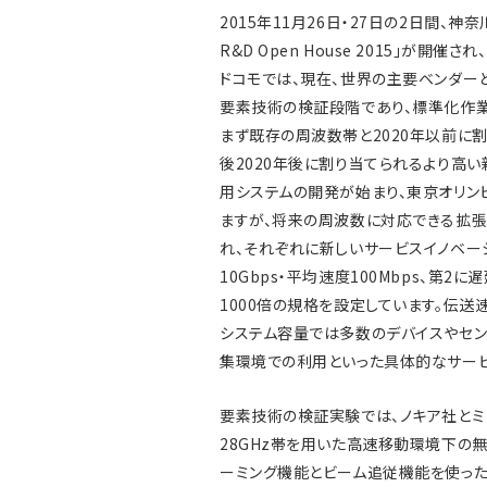
2015年11月26日・27日の2日間、神
R&D Open House 2015」が
ドコモでは、現在、世界の主要ベンダー
要素技術の検証段階であり、標準化作業
まず既存の周波数帯と2020年以前に
後2020年後に割り当てられるより高い
用システムの開発が始まり、東京オリンピ
ますが、将来の周波数に対応できる拡張
れ、それぞれに新しいサービスイノベー
10Gbps・平均速度100Mbps、第
1000倍の規格を設定しています。伝送
システム容量では多数のデバイスやセン
集環境での利用といった具体的なサービ
要素技術の検証実験では、ノキア社とミリ
28GHz帯を用いた高速移動環境下の
ーミング機能とビーム追従機能を使った