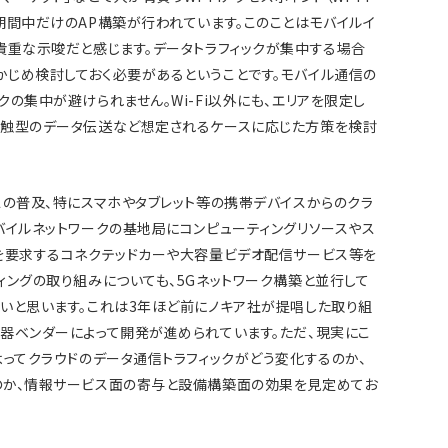
期間中だけのAP構築が行われています。このことはモバイルイ
貴重な示唆だと感じます。データトラフィックが集中する場合
じめ検討しておく必要があるということです。モバイル通信の
の集中が避けられません。Wi-Fi以外にも、エリアを限定し
接触型のデータ伝送など想定されるケースに応じた方策を検討
スの普及、特にスマホやタブレット等の携帯デバイスからのクラ
バイルネットワークの基地局にコンピューティングリソースやス
を要求するコネクテッドカーや大容量ビデオ配信サービス等を
ィングの取り組みについても、5Gネットワーク構築と並行して
いと思います。これは3年ほど前にノキア社が提唱した取り組
器ベンダーによって開発が進められています。ただ、現実にこ
よってクラウドのデータ通信トラフィックがどう変化するのか、
のか、情報サービス面の寄与と設備構築面の効果を見定めてお