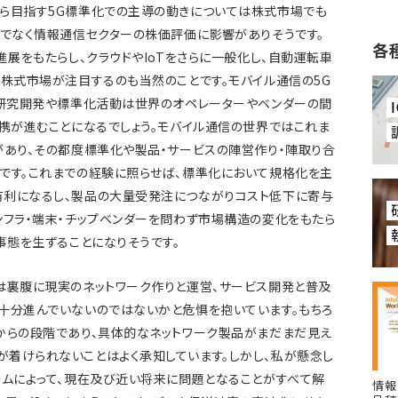
ら目指す5G標準化での主導の動きについては株式市場でも
けでなく情報通信セクターの株価評価に影響がありそうです。
各
進展をもたらし、クラウドやIoTをさらに一般化し、自動運転車
、株式市場が注目するのも当然のことです。モバイル通信の5G
、研究開発や標準化活動は世界のオペレーターやベンダーの間
連携が進むことになるでしょう。モバイル通信の世界ではこれま
があり、その都度標準化や製品・サービスの陣営作り・陣取り合
です。これまでの経験に照らせば、標準化において規格化を主
有利になるし、製品の大量受発注につながりコスト低下に寄与
ンフラ・端末・チップベンダーを問わず市場構造の変化をもたら
事態を生ずることになりそうです。
は裏腹に現実のネットワーク作りと運営、サービス開発と普及
十分進んでいないのではないかと危惧を抱いています。もちろ
からの段階であり、具体的なネットワーク製品がまだまだ見え
着けられないことはよく承知しています。しかし、私が懸念し
ームによって、現在及び近い将来に問題となることがすべて解
情報