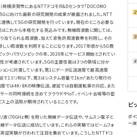
奈川県横須賀市にあるNTTドコモR&Dセンタで「DOCOMO
開催され、5Gに向けた最新の研究開発の成果が披露されました。NTT
と連携して5Gの研究開発を行っています。現在のところ必要な
はこれから本格化する見込みです。無線周波数に関しては、
割り当てられる周波数、加えて非免許周波数帯を利用し、その
新しい周波数を利用することになります。2017年頃から5G商
ック・パラリンピックの年、2020年にサービス開始とされてい
性が考慮されています。5Gの主要性能は3つの領域に分か
ションに対置しています。第1にデータ伝送速度で最高速度
2に遅延で1ミリ秒以下、第3はシステム容量で1km²あたり現行の
速度では4K・8Kの映像伝送、遅延では自動運転車の対応、また
サーの同時接続を含めてクラウドやIoT、イベント会場等の密
ス上の活用が期待されているところです。
ピ
ポイ
波（70GHz帯）を用いた無線データ伝送や、サムスン電子と
〜消
無線データ伝送に成功しています。これらの実験ではビームフォ
実証実験が行われて注目を集めています。こうしたNTTドコ