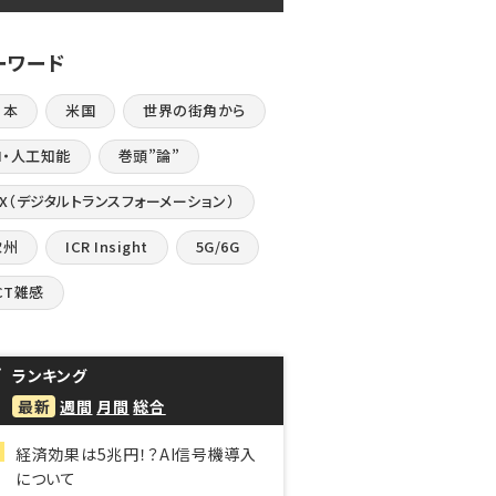
ーワード
日本
米国
世界の街角から
I・人工知能
巻頭”論”
DX（デジタルトランスフォーメーション）
欧州
ICR Insight
5G/6G
CT雑感
ランキング
最新
週間
月間
総合
経済効果は5兆円！？AI信号機導入
について