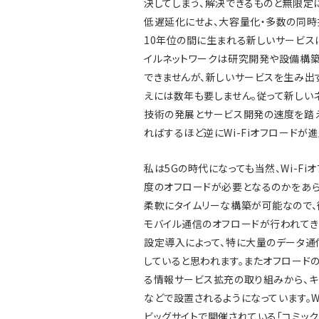
決してしまう、解決できるものと無限定
低遅延化にせよ、大容量化・多数の同時
10年位の間に生まれる新しいサービス
イルネットワークは研究開発や設備構築
できませんが、新しいサービスを生み出
えには数年も要しません。従って新しい
技術の発展とサービス開発の速度を踏えると
ればするほど逆にWi-Fiオフロードが
私は5Gの時代になっても当然、Wi-F
度のオフロードが必要となるのかをあらか
柔軟にタイムリーな構築が可能なので、従
モバイル通信のオフロードが行われて
設定導入によって、特に大量のデータ通信
していると思われます。またオフロードの
る情報サービス拡充の取り組みから、キャ
などで設置されるようになっています。W
ビッグサイトで開催されている「コミックマ