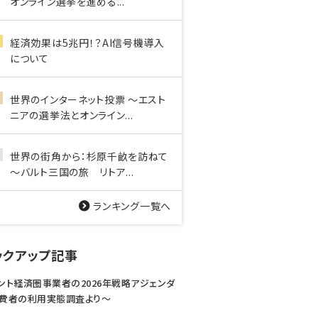
オンライン選挙を進める...
経済効果は5兆円！？AI信号機導入
について
世界のインターネット投票 ～エスト
ニアの選挙法とオンライン...
世界の街角から：杉原千畝を訪ねて
～バルト三国の旅 リトア...
ランキング一覧へ
ックアップ記事
ント経済圏事業者の2026年戦略アジェンダ
費者の利用実態調査より〜