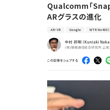
Qualcomm「Sna
ARグラスの進化
AR・VR
Google
WTR No405
中村 邦明 （Kuniaki Nak
(株)情報通信総合研究所 上
この記事をシェアする