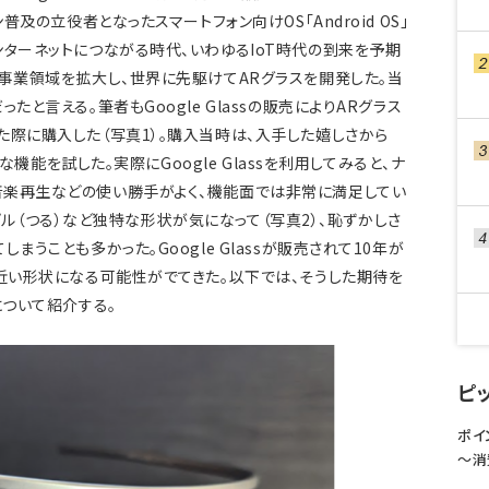
普及の立役者となったスマートフォン向けOS「Android OS」
ンターネットにつながる時代、いわゆるIoT時代の到来を予期
も事業領域を拡大し、世界に先駆けてARグラスを開発した。当
たと言える。筆者もGoogle Glassの販売によりARグラス
た際に購入した（写真1）。購入当時は、入手した嬉しさから
々な機能を試した。実際にGoogle Glassを利用してみると、ナ
音楽再生などの使い勝手がよく、機能面では非常に満足してい
テンプル（つる）など独特な形状が気になって（写真2）、恥ずかしさ
まうことも多かった。Google Glassが販売されて10年が
に近い形状になる可能性がでてきた。以下では、そうした期待を
について紹介する。
ピ
ポイ
〜消