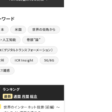
ーワード
日本
米国
世界の街角から
I・人工知能
巻頭”論”
DX（デジタルトランスフォーメーション）
欧州
ICR Insight
5G/6G
CT雑感
ランキング
最新
週間
月間
総合
世界のインターネット投票（前編） ～