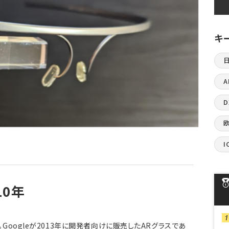
キ
A
I
10年
うか。Googleが2013年に開発者向けに販売したARグラスであ