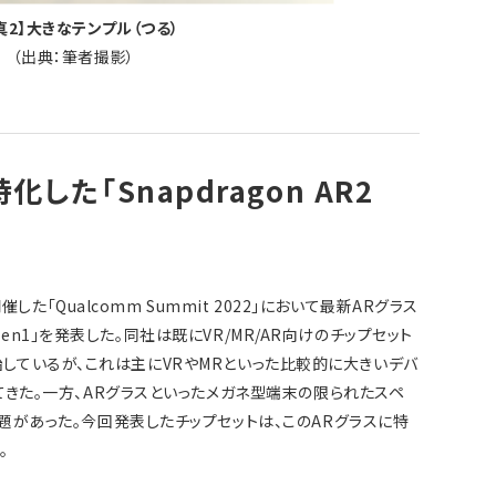
真2】大きなテンプル（つる）
（出典：筆者撮影）
化した「Snapdragon AR2
催した「Qualcomm Summit 2022」において最新ARグラス
2 Gen1」を発表した。同社は既にVR/MR/AR向けのチップセット
供を開始しているが、これは主にVRやMRといった比較的に大きいデバ
てきた。一方、ARグラスといったメガネ型端末の限られたスペ
題があった。今回発表したチップセットは、このARグラスに特
。