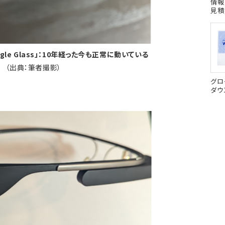
情報
見積
gle Glass」：10年経った今も正常に動いている
（出典：筆者撮影）
グロ
ダウ