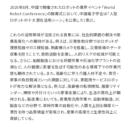
2025年8月、中国で開催されたロボットの業界イベント「World
Robot Conference」の開幕式において、中国電子学会は「人型
ロボットの十大潜在活用シーン」を公表した（表2）。
これらの活用領域が注目される背景には、社会的課題の解決や産
業高度化への期待がある。例えば、災害救助分野ではロボットが
煙感知器やガス検知器、熱画像カメラを搭載し、災害現場のデータ
収集を担うことで、救助活動を支援し、人的リスクの低減が可能と
なる。さらに、船舶製造における研磨作業や石油化学プラントの巡
視など、人の健康に影響を及ぼす可能性のある環境下での作業代
替も期待されている。また、高齢化に伴う介護人材不足や、育児・
家事の負担軽減といった課題に対しては、家庭用サービスロボッ
トが有力な解決策となる。例えば、高齢者の転倒検知、服薬リマイ
ンダー、掃除や片付けといった家事支援により、生活の質向上が期
待される。製造業においても、産業用汎用作業や、自動車製造、3C
製造などの分野で、単純作業の自動化や、人間を上回る精度と一
貫性を持つ品質検査が実現され、産業の高度化と生産性向上に
貢献している。