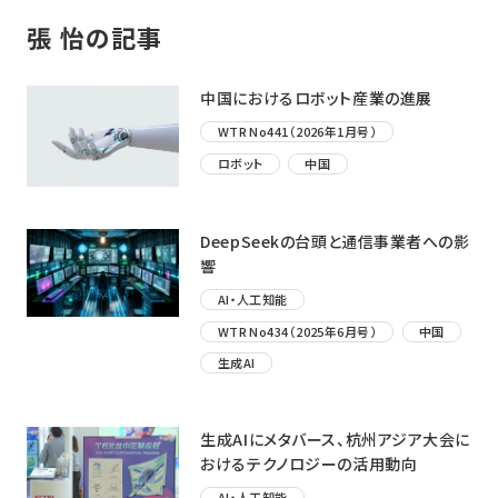
張 怡の記事
中国におけるロボット産業の進展
WTR No441（2026年1月号）
ロボット
中国
DeepSeekの台頭と通信事業者への影
響
AI・人工知能
WTR No434（2025年6月号）
中国
生成AI
生成AIにメタバース、杭州アジア大会に
おけるテクノロジーの活用動向
AI・人工知能