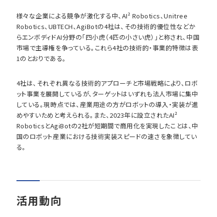
様々な企業による競争が激化する中、AI² Robotics、Unitree
Robotics、UBTECH、AgiBotの4社は、その技術的優位性などか
らエンボディドAI分野の「四小虎（4匹の小さい虎）」と称され、中国
市場で主導権を争っている。これら4社の技術的・事業的特徴は表
1のとおりである。
4社は、それぞれ異なる技術的アプローチと市場戦略により、ロボ
ット事業を展開しているが、ターゲットはいずれも法人市場に集中
している。現時点では、産業用途の方がロボットの導入・実装が進
めやすいためと考えられる。また、2023年に設立されたAI²
RoboticsとAgiBotの2社が短期間で商用化を実現したことは、中
国のロボット産業における技術実装スピードの速さを象徴してい
る。
活用動向