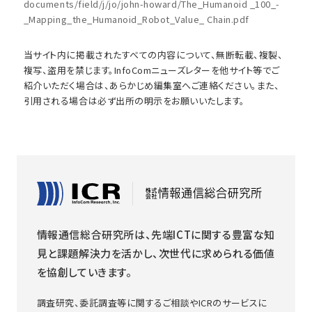
documents/field/j/jo/john-howard/The_Humanoid _100_-
_Mapping_the_Humanoid_Robot_Value_ Chain.pdf
当サイト内に掲載されたすべての内容について、無断転載、複製、
複写、盗用を禁じます。InfoComニューズレターを他サイト等でご
紹介いただく場合は、あらかじめ編集室へご連絡ください。また、
引用される場合は必ず出所の明示をお願いいたします。
情報通信総合研究所は、先端ICTに関する豊富な知
見と課題解決力を活かし、次世代に求められる価値
を協創していきます。
調査研究、委託調査等に関するご相談やICRのサービスに