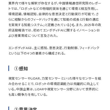
業界内で様々な解釈が存在するが、中国情報通信研究院のレポー
トでは、「ロボットなどの物理的実体を通じて環境と相互作用し、
環境認識、情報認知、自律的な意思決定と行動実行が可能で、さ
らに経験からのフィードバックを通じて知能の成長と行動の適応
を実現する知能システム」と定義されている[4]。また、2025年の政
府活動報告では、初めてエンボディドAIに関するイノベーションお
よび産業育成について言及された。
エンボディドAIは、主に感知、意思決定、行動制御、フィードバック
という以下の4つの要素から構成される。
①感知
視覚センサーやLiDAR、力覚センサーといった様々なセンサーを組
み合わせることで、ロボットの環境認識能力は飛躍的に向上して
いる。中国企業は、LiDARや視覚センサー分野において世界的に
も高い競争力を有している。
②意思決定