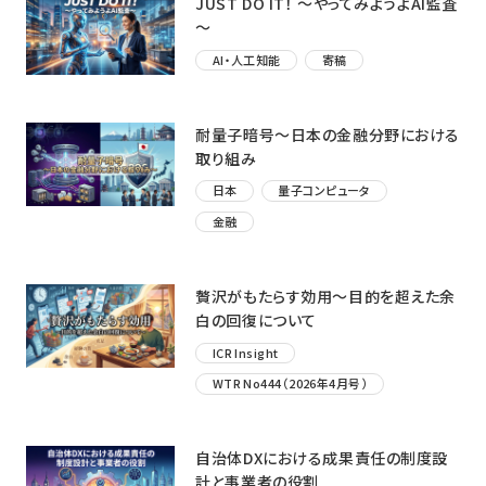
JUST DO IT！ ～やってみようよAI監査
～
AI・人工知能
寄稿
耐量子暗号～日本の金融分野における
取り組み
日本
量子コンピュータ
金融
贅沢がもたらす効用〜目的を超えた余
白の回復について
ICR Insight
WTR No444（2026年4月号）
自治体DXにおける成果責任の制度設
計と事業者の役割