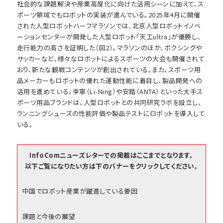
社会的な課題解決や産業高度化に向けた活用シーンに加えて、ス
ポーツ領域でもロボットの実装が進んでいる。2025年4月に開催
された人型ロボットハーフマラソンでは、北京人型ロボットイノベ
ーションセンターが開発した人型ロボット「天工ultra」が優勝し、
走行能力の高さを証明した（図2）。マラソンのほか、ボクシングや
サッカーなど、様々なロボットによるスポーツの大会も開催されて
おり、新たな観戦コンテンツが創出されている。また、スポーツ用
品メーカーもロボットの優れた運動性能に着目し、製品開発への
活用を進めている。李寧（Li-Ning）や安踏（ANTA）といった大手ス
ポーツ用品ブランドは、人型ロボットとの共同研究ラボを設立し、
ランニングシューズの性能評価や製品テストにロボットを導入して
いる。
InfoComニューズレターでの掲載はここまでとなります。
以下ご覧になりたい方は下のバナーをクリックしてください。
中国でロボット産業が躍進している要因
課題と今後の展望