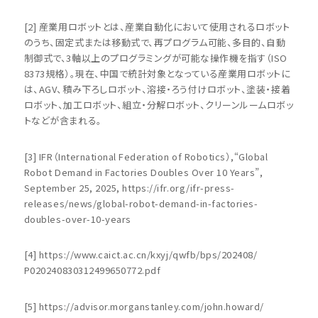
[2] 産業用ロボットとは、産業自動化において使用されるロボット
のうち、固定式または移動式で、再プログラム可能、多目的、自動
制御式で、3軸以上のプログラミングが可能な操作機を指す（ISO
8373規格）。現在、中国で統計対象となっている産業用ロボットに
は、AGV、積み下ろしロボット、溶接・ろう付けロボット、塗装・接着
ロボット、加工ロボット、組立・分解ロボット、クリーンルームロボッ
トなどが含まれる。
[3] IFR（International Federation of Robotics）,“Global
Robot Demand in Factories Doubles Over 10 Years”,
September 25, 2025, https://ifr.org/ifr-press-
releases/news/global-robot-demand-in-factories-
doubles-over-10-years
[4] https://www.caict.ac.cn/kxyj/qwfb/bps/202408/
P020240830312499650772.pdf
[5] https://advisor.morganstanley.com/john.howard/