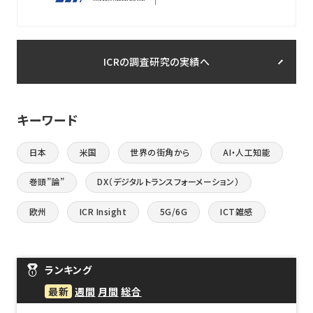
ICRの調査研究の実績へ
キーワード
日本
米国
世界の街角から
AI・人工知能
巻頭”論”
DX（デジタルトランスフォーメーション）
欧州
ICR Insight
5G/6G
ICT雑感
ランキング
最新
週間
月間
総合