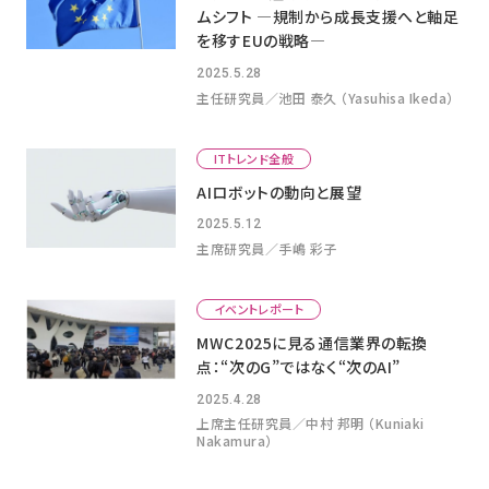
ムシフト ―規制から成長支援へと軸足
を移すEUの戦略―
2025.5.28
主任研究員／池田 泰久 （Yasuhisa Ikeda）
ITトレンド全般
AIロボットの動向と展望
2025.5.12
主席研究員／手嶋 彩子
イベントレポート
MWC2025に見る通信業界の転換
点：“次のG”ではなく“次のAI”
2025.4.28
上席主任研究員／中村 邦明 （Kuniaki
Nakamura）